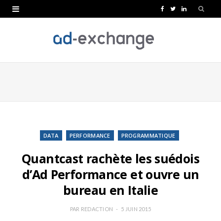
F
T
L
a
w
i
c
i
n
e
t
k
b
t
e
o
e
d
o
r
I
k
n
DATA
PERFORMANCE
PROGRAMMATIQUE
Quantcast rachète les suédois
d’Ad Performance et ouvre un
bureau en Italie
PAR
REDACTION
5 JUIN 2015