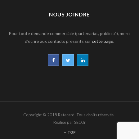
NOUS JOINDRE
Pour toute demande commerciale (partenariat, publicité), merci
d’écrire aux contacts présents sur
cette page
.
F
T
L
a
w
i
c
i
n
e
t
k
b
t
e
Copyright © 2018 Ratecard. Tous droits réservés -
o
e
d
Réalisé par SEO.fr
o
r
I
TOP