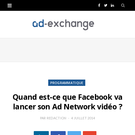
F
T
L
a
w
i
c
i
n
e
t
k
b
t
e
o
e
d
o
r
I
k
n
PROGRAMMATIQUE
Quand est-ce que Facebook va
lancer son Ad Network vidéo ?
PAR
REDACTION
4 JUILLET 2014