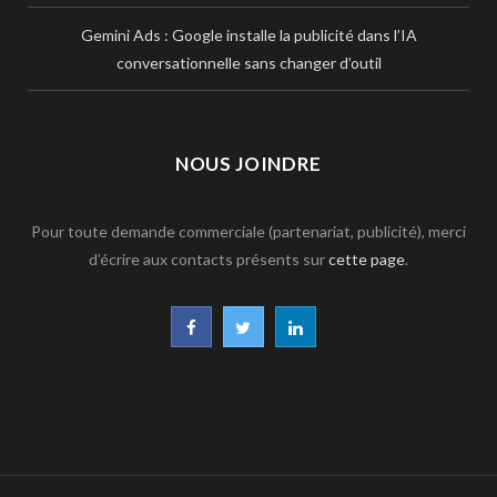
Gemini Ads : Google installe la publicité dans l’IA
conversationnelle sans changer d’outil
NOUS JOINDRE
Pour toute demande commerciale (partenariat, publicité), merci
d’écrire aux contacts présents sur
cette page
.
F
T
L
a
w
i
c
i
n
e
t
k
b
t
e