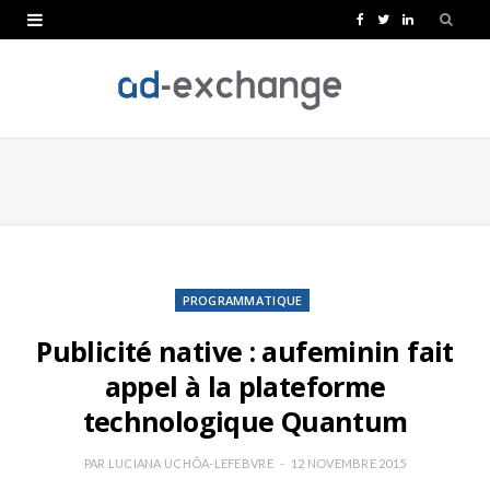
F
T
L
a
w
i
c
i
n
e
t
k
b
t
e
o
e
d
o
r
I
k
n
PROGRAMMATIQUE
Publicité native : aufeminin fait
appel à la plateforme
technologique Quantum
PAR
LUCIANA UCHÔA-LEFEBVRE
12 NOVEMBRE 2015