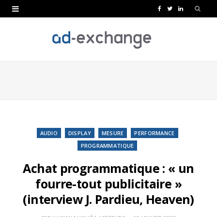
F
T
L
a
w
i
c
i
n
e
t
k
b
t
e
o
e
d
o
r
I
k
n
AUDIO
DISPLAY
MESURE
PERFORMANCE
PROGRAMMATIQUE
Achat programmatique : « un
fourre-tout publicitaire »
(interview J. Pardieu, Heaven)