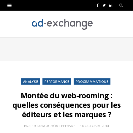
F
T
L
a
w
i
c
i
n
e
t
k
b
t
e
o
e
d
o
r
I
k
n
ANALYSE
PERFORMANCE
PROGRAMMATIQUE
Montée du web-rooming :
quelles conséquences pour les
éditeurs et les marques ?
PAR
LUCIANA UCHÔA-LEFEBVRE
10 OCTOBRE 2014