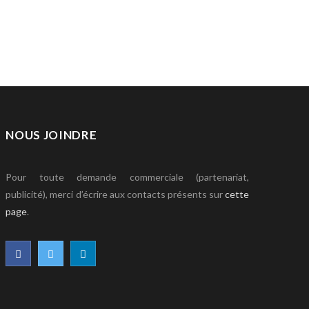
NOUS JOINDRE
Pour toute demande commerciale (partenariat,
publicité), merci d’écrire aux contacts présents sur
cette
page
.
F
T
L
a
w
i
c
i
n