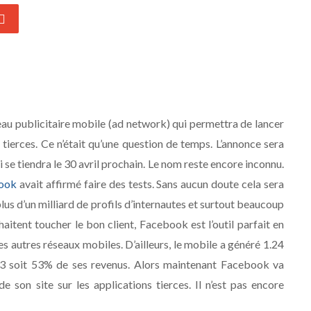
seau publicitaire mobile (ad network) qui permettra de lancer
ierces. Ce n’était qu’une question de temps. L’annonce sera
 se tiendra le 30 avril prochain. Le nom reste encore inconnu.
oook
avait affirmé faire des tests. Sans aucun doute cela sera
lus d’un milliard de profils d’internautes et surtout beaucoup
aitent toucher le bon client, Facebook est l’outil parfait en
s autres réseaux mobiles. D’ailleurs, le mobile a généré 1.24
013 soit 53% de ses revenus. Alors maintenant Facebook va
 son site sur les applications tierces. Il n’est pas encore