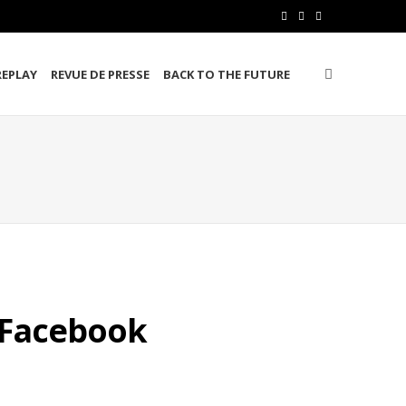
F
T
L
a
w
i
REPLAY
REVUE DE PRESSE
BACK TO THE FUTURE
c
i
n
e
t
k
b
t
e
o
e
d
o
r
I
k
n
e Facebook