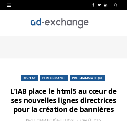
F
T
L
a
w
i
c
i
n
e
t
k
b
t
e
o
e
d
o
r
I
k
n
DISPLAY
PERFORMANCE
PROGRAMMATIQUE
L’IAB place le html5 au cœur de
ses nouvelles lignes directrices
pour la création de bannières
PAR
LUCIANA UCHÔA-LEFEBVRE
20 AOÛT 2015