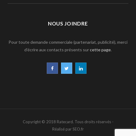
NOUS JOINDRE
Pour toute demande commerciale (partenariat, publicité), merci
d’écrire aux contacts présents sur
cette page
.
F
T
L
a
w
i
c
i
n
e
t
k
b
t
e
Copyright © 2018 Ratecard. Tous droits réservés -
o
e
d
Réalisé par SEO.fr
o
r
I