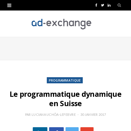
F
T
L
a
w
i
c
i
n
e
t
k
b
t
e
o
e
d
o
r
I
k
n
PROGRAMMATIQUE
Le programmatique dynamique
en Suisse
PAR
LUCIANA UCHÔA-LEFEBVRE
30 JANVIER 2017