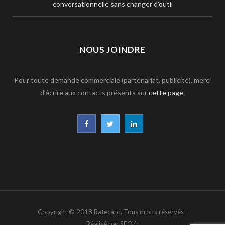
conversationnelle sans changer d’outil
NOUS JOINDRE
Pour toute demande commerciale (partenariat, publicité), merci
d’écrire aux contacts présents sur
cette page
.
F
T
L
a
w
i
c
i
n
e
t
k
b
t
e
Copyright © 2018 Ratecard. Tous droits réservés -
o
e
d
Réalisé par SEO.fr