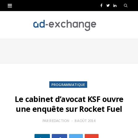
F
T
L
a
w
i
c
i
n
e
t
k
b
t
e
o
e
d
o
r
I
k
n
PROGRAMMATIQUE
Le cabinet d’avocat KSF ouvre
une enquête sur Rocket Fuel
PAR
REDACTION
8 AOÛT 2014