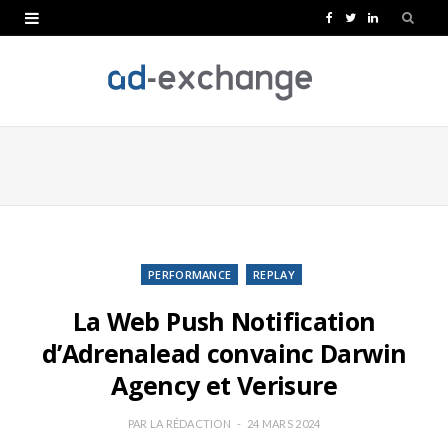
F
T
L
a
w
i
c
i
n
e
t
k
b
t
e
o
e
d
o
r
I
k
n
PERFORMANCE
REPLAY
La Web Push Notification
d’Adrenalead convainc Darwin
Agency et Verisure
PAR
LA RÉDACTION
24 MARS 2024