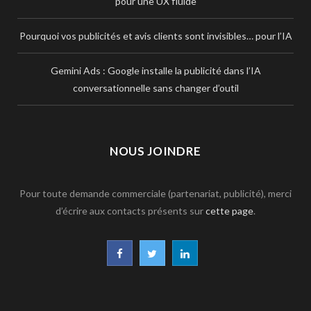
pour une UX fluide
Pourquoi vos publicités et avis clients sont invisibles… pour l’IA
Gemini Ads : Google installe la publicité dans l’IA
conversationnelle sans changer d’outil
NOUS JOINDRE
Pour toute demande commerciale (partenariat, publicité), merci
d’écrire aux contacts présents sur
cette page
.
F
T
L
a
w
i
c
i
n