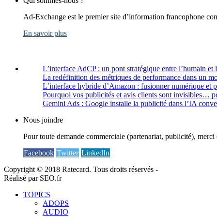
Qui sommes-nous ?
Ad-Exchange est le premier site d’information francophone cons
En savoir plus
L’interface AdCP : un pont stratégique entre l’humain et 
La redéfinition des métriques de performance dans un m
L’interface hybride d’Amazon : fusionner numérique et 
Pourquoi vos publicités et avis clients sont invisibles… p
Gemini Ads : Google installe la publicité dans l’IA conve
Nous joindre
Pour toute demande commerciale (partenariat, publicité), merci 
Facebook
Twitter
LinkedIn
Copyright © 2018 Ratecard. Tous droits réservés -
Réalisé par SEO.fr
TOPICS
ADOPS
AUDIO