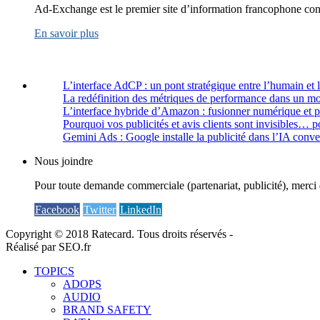
Ad-Exchange est le premier site d’information francophone cons
En savoir plus
L’interface AdCP : un pont stratégique entre l’humain et 
La redéfinition des métriques de performance dans un m
L’interface hybride d’Amazon : fusionner numérique et 
Pourquoi vos publicités et avis clients sont invisibles… p
Gemini Ads : Google installe la publicité dans l’IA conve
Nous joindre
Pour toute demande commerciale (partenariat, publicité), merci 
Facebook
Twitter
LinkedIn
Copyright © 2018 Ratecard. Tous droits réservés -
Réalisé par SEO.fr
TOPICS
ADOPS
AUDIO
BRAND SAFETY