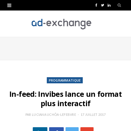
F
T
L
a
w
i
c
i
n
e
t
k
b
t
e
o
e
d
o
r
I
k
n
PROGRAMMATIQUE
In-feed: Invibes lance un format
plus interactif
PAR
LUCIANA UCHÔA-LEFEBVRE
17 JUILLET 2017