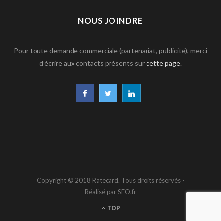
NOUS JOINDRE
Pour toute demande commerciale (partenariat, publicité), merci
d’écrire aux contacts présents sur
cette page
.
F
T
L
a
w
i
c
i
n
e
t
k
b
t
e
Copyright © 2018 Ratecard. Tous droits réservés -
o
e
d
Réalisé par SEO.fr
o
r
I
TOP
k
n