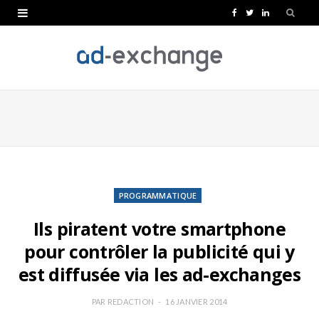
F
T
L
a
w
i
c
i
n
e
t
k
b
t
e
o
e
d
o
r
I
k
n
PROGRAMMATIQUE
Ils piratent votre smartphone
pour contrôler la publicité qui y
est diffusée via les ad-exchanges
PAR
REDACTION
16 JANVIER 2014