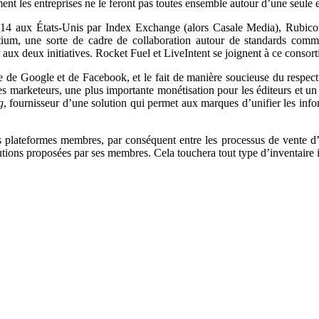
ment les entreprises ne le feront pas toutes ensemble autour d’une seul
14 aux États-Unis par Index Exchange (alors Casale Media), Rubicon
m, une sorte de cadre de collaboration autour de standards commu
x deux initiatives. Rocket Fuel et LiveIntent se joignent à ce consor
le de Google et de Facebook, et le fait de manière soucieuse du resp
r les marketeurs, une plus importante monétisation pour les éditeurs et 
g
, fournisseur d’une solution qui permet aux marques d’unifier les inf
ses plateformes membres, par conséquent entre les processus de vente d’i
olutions proposées par ses membres. Cela touchera tout type d’inventai