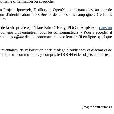
e et même organisation ou approche.
 Project, Iponweb, Dstillery et OpenX, maintenant c’est au tour de
n d’identification
cross-device
de cibles des campagnes. Certaines
tium.
ect de la vie privée », déclare Brin O’Kelly, PDG d’AppNexus
dans un
un contenu plus engageant pour les consommateurs. » Pour y accéder, il
ormations
offline
des consommateurs avec leur profil en ligne, quel que
nventaires, de valorisation et de ciblage d’audiences et d’achat et de
re indique un communiqué, y compris le DOOH et les objets connectés.
(Image: Shutterstock.)