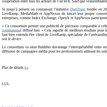
coopération entre tous les acteurs de l’ad tech. Sauf que vraisemblale
Si jusqu’à présent on connaissait l’initiative
DigiTrust
, fondée en 20
LiveRamp, MediaMath et AppNexus de lancer leur propre consortiu
entreprises, comme Index Exchange, OpenX et AppNexus participent au
« Ce consortium permet une publicité de précision comparable à cel
communiqué
diffusé hier. « Cela signifie de meilleurs résultats pou
faut bien entendu être client de LiveRamp, spécialiste de l’
onboardin
soit le
device
.
Le consortium va ainsi fluidifier davantage l’interopérabilité entre 
diffusion de campagnes média pour les professionnels utilisant les s
Plus de détails
ici
.
LUL