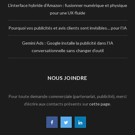
L’interface hybride d’Amazon : fusionner numérique et physique
pour une UX fluide
Pourquoi vos publicités et avis clients sont invisibles… pour l’IA
Gemini Ads : Google installe la publicité dans l’IA
conversationnelle sans changer d’outil
NOUS JOINDRE
Pour toute demande commerciale (partenariat, publicité), merci
d’écrire aux contacts présents sur
cette page
.
F
T
L
a
w
i