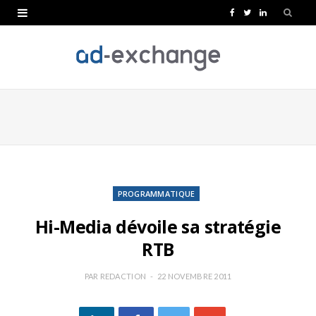
F
T
L
a
w
i
c
i
n
e
t
k
b
t
e
o
e
d
o
r
I
k
n
PROGRAMMATIQUE
Hi-Media dévoile sa stratégie
RTB
PAR
REDACTION
22 NOVEMBRE 2011