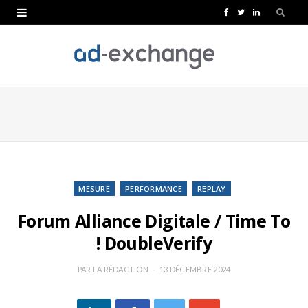
F
T
L
a
w
i
c
i
n
e
t
k
b
t
e
o
e
d
o
r
I
k
n
MESURE
PERFORMANCE
REPLAY
Forum Alliance Digitale / Time To
! DoubleVerify
PAR
LA RÉDACTION
13 DÉCEMBRE 2024