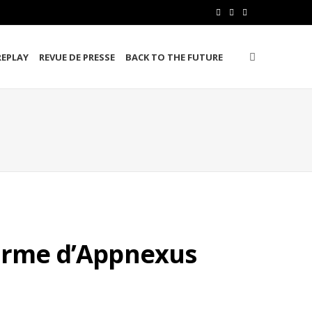
F
T
L
a
w
i
REPLAY
REVUE DE PRESSE
BACK TO THE FUTURE
c
i
n
e
t
k
b
t
e
o
e
d
o
r
I
k
n
forme d’Appnexus