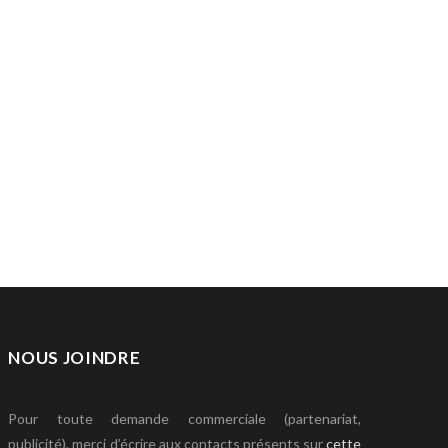
NOUS JOINDRE
Pour toute demande commerciale (partenariat,
publicité), merci d’écrire aux contacts présents sur
cette