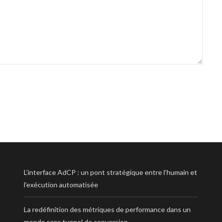
L’interface AdCP : un pont stratégique entre l’humain et
l’exécution automatisée
La redéfinition des métriques de performance dans un
monde sans tunnel de conversion