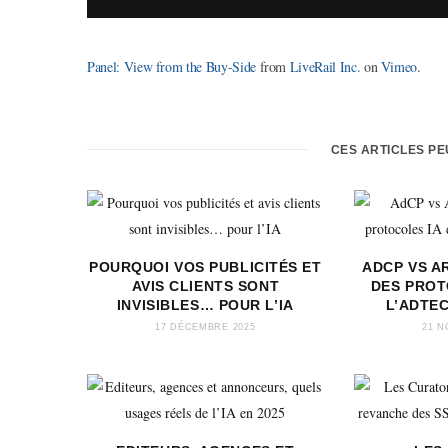
Panel: View from the Buy-Side
from
LiveRail Inc.
on
Vimeo
.
CES ARTICLES P
POURQUOI VOS PUBLICITÉS ET
ADCP VS AR
AVIS CLIENTS SONT
DES PROT
INVISIBLES… POUR L’IA
L’ADTE
17 DÉCEMBRE 2025
21 N