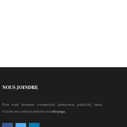
NOUS JOINDRE
Pour toute demande commerciale (partenariat, publicité), merci
d’écrire aux contacts présents sur
cette page
.