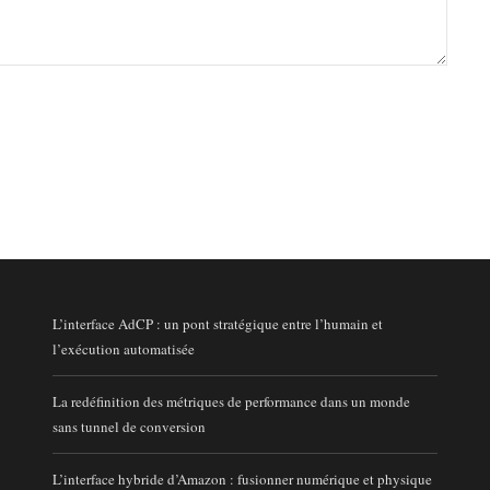
L’interface AdCP : un pont stratégique entre l’humain et
l’exécution automatisée
La redéfinition des métriques de performance dans un monde
sans tunnel de conversion
L’interface hybride d’Amazon : fusionner numérique et physique