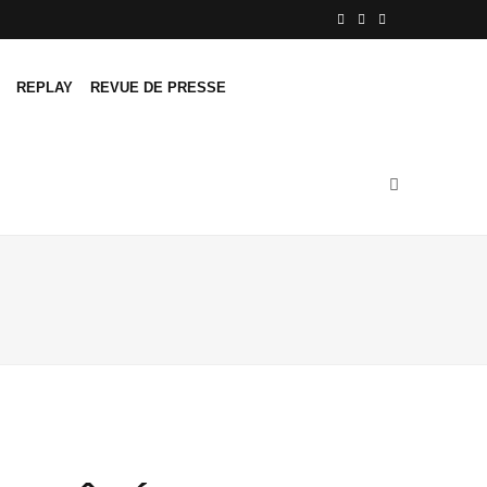
F
T
L
a
w
i
REPLAY
REVUE DE PRESSE
c
i
n
e
t
k
b
t
e
o
e
d
o
r
I
k
n