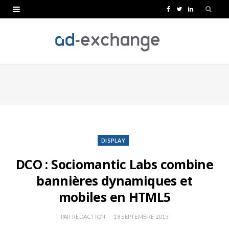
F
T
L
a
w
i
c
i
n
e
t
k
b
t
e
o
e
d
o
r
I
k
n
DISPLAY
DCO : Sociomantic Labs combine
bannières dynamiques et
mobiles en HTML5
PAR
REDACTION
18 SEPTEMBRE 2013