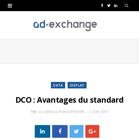
F
T
L
a
w
i
c
i
n
e
t
k
b
t
e
o
e
d
o
r
I
k
n
DATA
DISPLAY
DCO : Avantages du standard
PAR
LUCIANA UCHÔA-LEFEBVRE
1 JUIN 2017