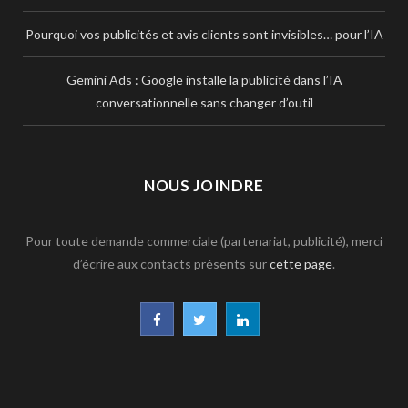
Pourquoi vos publicités et avis clients sont invisibles… pour l’IA
Gemini Ads : Google installe la publicité dans l’IA
conversationnelle sans changer d’outil
NOUS JOINDRE
Pour toute demande commerciale (partenariat, publicité), merci
d’écrire aux contacts présents sur
cette page
.
F
T
L
a
w
i
c
i
n