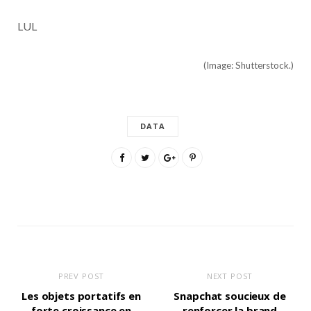
LUL
(Image: Shutterstock.)
DATA
PREV POST
NEXT POST
Les objets portatifs en
Snapchat soucieux de
forte croissance en
renforcer la brand