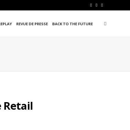
F
T
L
a
w
i
REPLAY
REVUE DE PRESSE
BACK TO THE FUTURE
c
i
n
e
t
k
b
t
e
o
e
d
o
r
I
k
n
e Retail