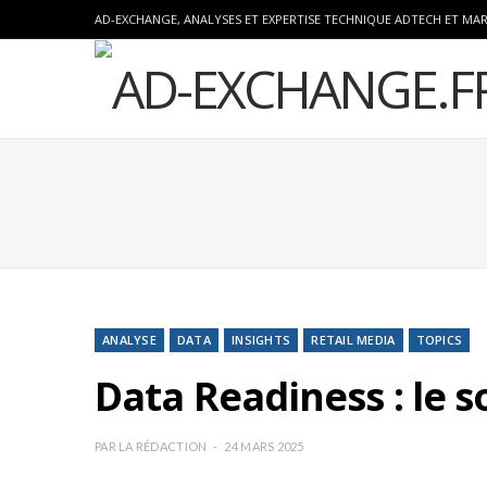
AD-EXCHANGE, ANALYSES ET EXPERTISE TECHNIQUE ADTECH ET MA
ANALYSE
DATA
INSIGHTS
RETAIL MEDIA
TOPICS
Data Readiness : le so
PAR
LA RÉDACTION
24 MARS 2025