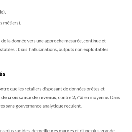
e),
s métiers).
 de la donnée vers une approche mesurée, continue et
nstables : biais, hallucinations, outputs non exploitables,
és
e que les retailers disposant de données prêtes et
% de croissance de revenus
, contre
2,7 %
en moyenne. Dans
tures sans gouvernance analytique reculent.
ns plus rapides, de meilleures marges et d’une plus grande