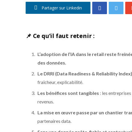
Partager sur Linkedin
📌 Ce qu’il faut retenir :
L’adoption de l’IA dans le retail reste frein
des données.
Le DRRI (Data Readiness & Reliability Index
fraîcheur, explicabilité.
Les bénéfices sont tangibles
: les entreprises
revenus.
La mise en œuvre passe par un chantier tra
partenaires data.
Sans une donnée prête, fiable et contextual