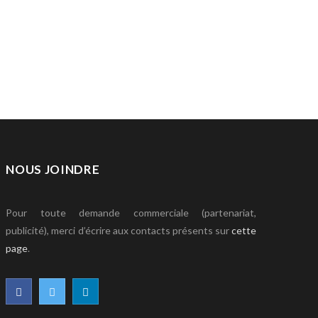
NOUS JOINDRE
Pour toute demande commerciale (partenariat,
publicité), merci d’écrire aux contacts présents sur
cette
page
.
F
T
L
a
w
i