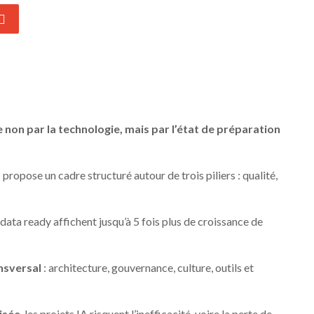
ée non par la technologie, mais par l’état de préparation
)
propose un cadre structuré autour de trois piliers : qualité,
 data ready affichent jusqu’à 5 fois plus de croissance de
nsversal
: architecture, gouvernance, culture, outils et
isée
, les projets IA risquent l’inefficacité, voire la perte de