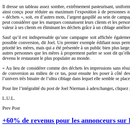
Il dresse un tableau assez sombre, extrêmement pasteurisant, uniformis
ainsi conçu pour réduire au maximum l’exposition à de personnes n’ét
« déchets », soit, en d’autres mots, l’argent gaspillé au sein de camp
peut considérer que les marques connaissent leurs clients et les personn
valeur à ses clients en éliminant les déchets grâce à un ciblage amélior
Sauf qu’il est indispensable qu’une campagne soit affichée également 
possible conversion, dit Joel. Un premier exemple édifiant nous per
priorité les mères, mais qui a été présentée à un public bien plus larg
autres personnes que les mères à proprement parler se sont dit qu’ell
devenu le restaurant le plus populaire au monde.
« Au lieu de considérer comme des déchets les impressions sans résulta
de conversion au milieu de ce tas, pour ensuite les poser à côté des 
l’univers très binaire de l’ultra ciblage dans lequel elle semble se plac
Pour lire l’intégralité du post de Joel Nierman à adexchanger
,
cliquez
L.U.L.
Prev Post
+60% de revenus pour les annonceurs sur 