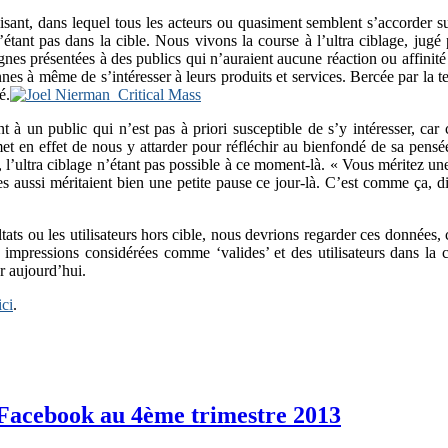
ant, dans lequel tous les acteurs ou quasiment semblent s’accorder sur 
ant pas dans la cible. Nous vivons la course à l’ultra ciblage, jugé pe
agnes présentées à des publics qui n’auraient aucune réaction ou affini
es à même de s’intéresser à leurs produits et services. Bercée par la tech
é.
à un public qui n’est pas à priori susceptible de s’y intéresser, car c
met en effet de nous y attarder pour réfléchir au bienfondé de sa pen
e, l’ultra ciblage n’étant pas possible à ce moment-là. « Vous méritez u
es aussi méritaient bien une petite pause ce jour-là. C’est comme ça, di
ts ou les utilisateurs hors cible, nous devrions regarder ces données, c
impressions considérées comme ‘valides’ et des utilisateurs dans la cib
er aujourd’hui.
ici
.
Facebook au 4ème trimestre 2013