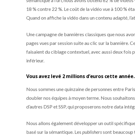
sémantique à l’url, nous avons obtenu 62 % de vidéo
18 % contre 22 %. Le coût de la vidéo vue à 100 % ét
Quand on affiche la vidéo dans un contenu adapté, l’a
Une campagne de bannières classiques que nous avon
pages vues par session suite au clic sur la bannière. C
faisaient du ciblage contextuel, avec aussi deux fois 
inférieur.
Vous avez levé 2 millions d’euros cette année.
Nous sommes une quinzaine de personnes entre Paris 
doubler nos équipes à moyen terme. Nous souhaitons
d’autres DSP et SSP, qui proposerons notre data intég
Nous allons également développer un outil spécifique
basé sur la sémantique. Les
publishers
sont beaucoup t