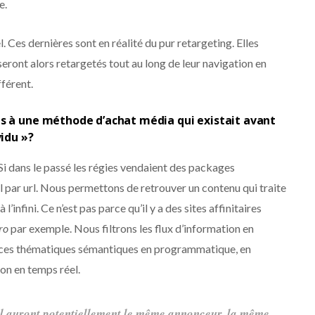
e.
. Ces dernières sont en réalité du pur retargeting. Elles
 seront alors retargetés tout au long de leur navigation en
fférent.
ns à une méthode d’achat média qui existait avant
vidu »?
 Si dans le passé les régies vendaient des packages
l par url. Nous permettons de retrouver un contenu qui traite
’infini. Ce n’est pas parce qu’il y a des sites affinitaires
aro
par exemple. Nous filtrons les flux d’information en
s ces thématiques sémantiques en programmatique, en
on en temps réel.
url auront potentiellement le même annonceur, la même