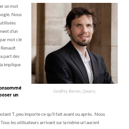
her un mot
Google. Nous
utilisées
iment d’un
 par mot clé
 Renault
la part des
la implique
 consommé
Geoffrey Berron, Qwarry.
époser un
instant T, peu importe ce qu’il fait avant ou après. Nous
 Tous les utilisateurs arrivant sur la même url auront