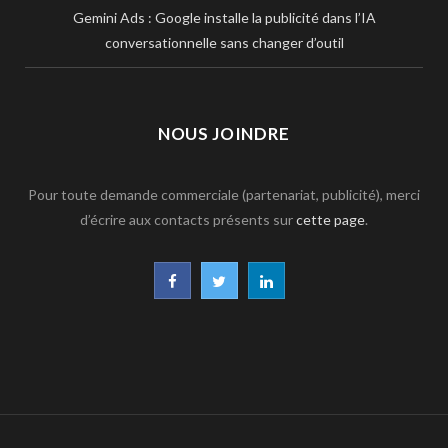
Gemini Ads : Google installe la publicité dans l’IA
conversationnelle sans changer d’outil
NOUS JOINDRE
Pour toute demande commerciale (partenariat, publicité), merci
d’écrire aux contacts présents sur
cette page
.
F
T
L
a
w
i
c
i
n
e
t
k
b
t
e