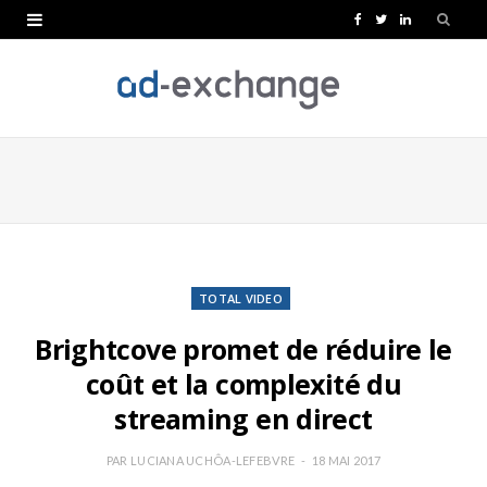
F
T
L
a
w
i
c
i
n
e
t
k
b
t
e
o
e
d
o
r
I
k
n
TOTAL VIDEO
Brightcove promet de réduire le
coût et la complexité du
streaming en direct
PAR
LUCIANA UCHÔA-LEFEBVRE
18 MAI 2017