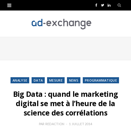
F
T
L
a
w
i
c
i
n
e
t
k
b
t
e
o
e
d
o
r
I
k
n
ANALYSE
DATA
MESURE
NEWS
PROGRAMMATIQUE
Big Data : quand le marketing
digital se met à l’heure de la
science des corrélations
PAR
REDACTION
1 JUILLET 2014