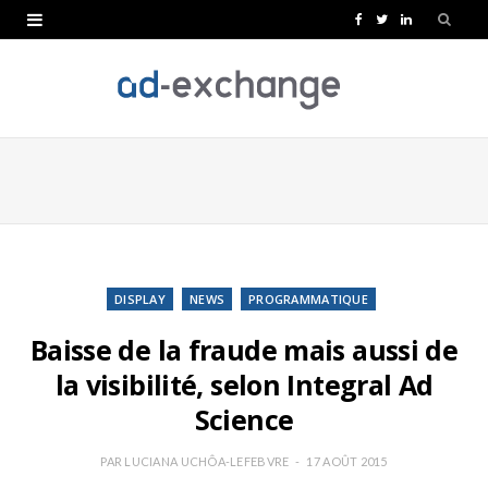
F
T
L
a
w
i
c
i
n
e
t
k
b
t
e
o
e
d
o
r
I
k
n
DISPLAY
NEWS
PROGRAMMATIQUE
Baisse de la fraude mais aussi de
la visibilité, selon Integral Ad
Science
PAR
LUCIANA UCHÔA-LEFEBVRE
17 AOÛT 2015