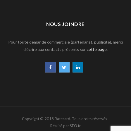
NOUS JOINDRE
Pour toute demande commerciale (partenariat, publicité), merci
d’écrire aux contacts présents sur
cette page
.
F
T
L
a
w
i
c
i
n
e
t
k
b
t
e
Copyright © 2018 Ratecard. Tous droits réservés -
o
e
d
Réalisé par SEO.fr