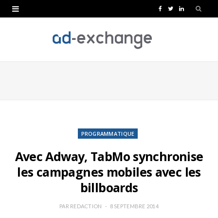
F
T
L
a
w
i
c
i
n
e
t
k
b
t
e
o
e
d
o
r
I
k
n
PROGRAMMATIQUE
Avec Adway, TabMo synchronise
les campagnes mobiles avec les
billboards
PAR
REDACTION
8 SEPTEMBRE 2014