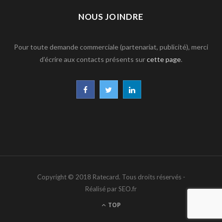
NOUS JOINDRE
Pour toute demande commerciale (partenariat, publicité), merci
d’écrire aux contacts présents sur
cette page
.
F
T
L
a
w
i
c
i
n
e
t
k
b
t
e
Copyright © 2018 Ratecard. Tous droits réservés -
o
e
d
Réalisé par SEO.fr
o
r
I
TOP
k
n