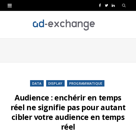
F
T
L
a
w
i
c
i
n
e
t
k
b
t
e
o
e
d
o
r
I
k
n
DATA
DISPLAY
PROGRAMMATIQUE
Audience : enchérir en temps
réel ne signifie pas pour autant
cibler votre audience en temps
réel