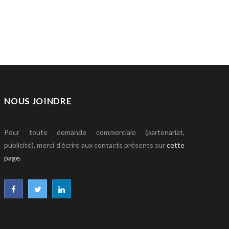
NOUS JOINDRE
Pour toute demande commerciale (partenariat,
publicité), merci d’écrire aux contacts présents sur
cette
page
.
F
T
L
a
w
i
c
i
n