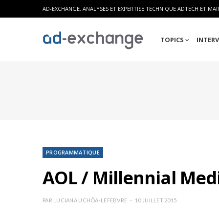
AD-EXCHANGE, ANALYSES ET EXPERTISE TECHNIQUE ADTECH ET MA
TOPICS
INTER
PROGRAMMATIQUE
AOL / Millennial Medi
PAR
LUCIANA UCHÔA-LEFEBVRE
10 JUILLET 2015