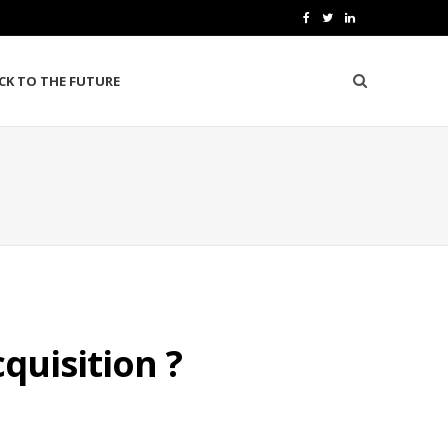
F
T
L
a
w
i
CK TO THE FUTURE
c
i
n
e
t
k
b
t
e
o
e
d
o
r
I
k
n
quisition ?