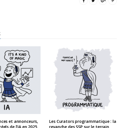
R
nces et annonceurs,
Les Curators programmatique : la
éels de l’IA en 2025
revanche des SSP sur le terrain