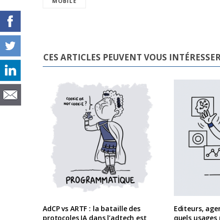
MOBILE
CES ARTICLES PEUVENT VOUS INTÉRESSE
AdCP vs ARTF : la bataille des
Editeurs, age
protocoles IA dans l’adtech est
quels usages r