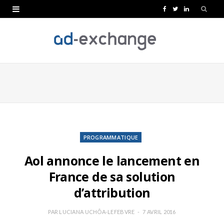
F
T
L
a
w
i
c
i
n
e
t
k
b
t
e
o
e
d
o
r
I
k
n
PROGRAMMATIQUE
Aol annonce le lancement en
France de sa solution
d’attribution
PAR
LUCIANA UCHÔA-LEFEBVRE
7 AVRIL 2016