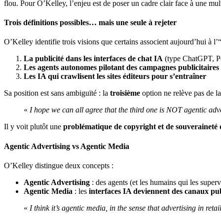
flou. Pour O’Kelley, l’enjeu est de poser un cadre clair face à une mul
Trois définitions possibles… mais une seule à rejeter
O’Kelley identifie trois visions que certains associent aujourd’hui à l’
La publicité dans les interfaces de chat IA
(type ChatGPT, Per
Les agents autonomes pilotant des campagnes publicitaires
Les IA qui crawlisent les sites éditeurs pour s’entraîner
Sa position est sans ambiguïté : la
troisième
option ne relève pas de la
«
I hope we can all agree that the third one is NOT agentic adver
Il y voit plutôt une
problématique de copyright et de souveraineté 
Agentic Advertising vs Agentic Media
O’Kelley distingue deux concepts :
Agentic Advertising
: des agents (et les humains qui les super
Agentic Media
: les
interfaces IA deviennent des canaux pub
«
I think it’s agentic media, in the sense that advertising in reta