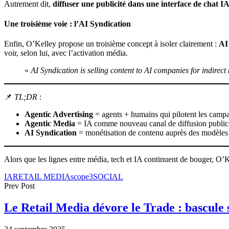
Autrement dit,
diffuser une publicité dans une interface de chat I
Une troisième voie : l’AI Syndication
Enfin, O’Kelley propose un troisième concept à isoler clairement :
AI
voir, selon lui, avec l’activation média.
«
AI Syndication is selling content to AI companies for indirect
📌
TL;DR
:
Agentic Advertising
= agents + humains qui pilotent les camp
Agentic Media
= IA comme nouveau canal de diffusion publici
AI Syndication
= monétisation de contenu auprès des modèles d
Alors que les lignes entre média, tech et IA continuent de bouger, O’
IA
RETAIL MEDIA
scope3
SOCIAL
Prev Post
Le Retail Media dévore le Trade : bascule 