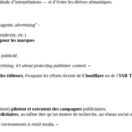
titude d’interprétations — et d’éviter les dérives sémantiques.
“agentic advertising” :
plexity, etc.)
 pour les marques
 publicité.
tising; it’s about protecting publisher content.
»
des éditeurs
, évoquant les efforts récents de
Cloudflare
ou de l’
IAB T
visent)
pilotent et exécutent des campagnes
publicitaires.
licitaires
, au même titre qu’un moteur de recherche, un réseau social o
il environments is retail media.
»