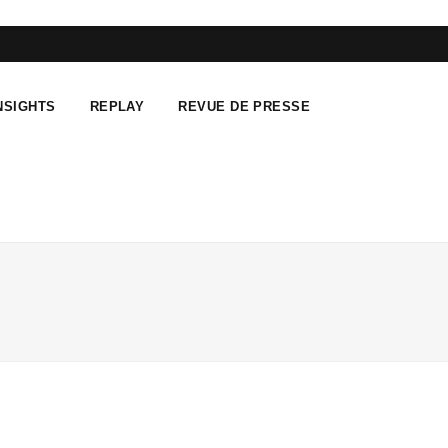
F
T
L
a
w
i
NSIGHTS
REPLAY
REVUE DE PRESSE
c
i
n
e
t
k
b
t
e
o
e
d
o
r
I
k
n