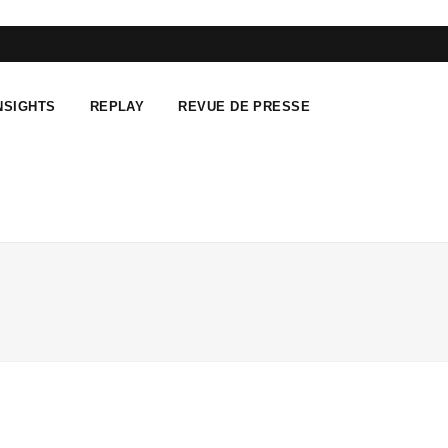
F
T
L
a
w
i
NSIGHTS
REPLAY
REVUE DE PRESSE
c
i
n
e
t
k
b
t
e
o
e
d
o
r
I
k
n