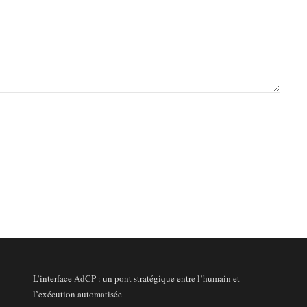
L’interface AdCP : un pont stratégique entre l’humain et
l’exécution automatisée