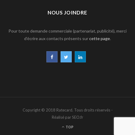
NOUS JOINDRE
Pour toute demande commerciale (partenariat, publicité), merci
d’écrire aux contacts présents sur
cette page
.
F
T
L
a
w
i
c
i
n
e
t
k
b
t
e
Copyright © 2018 Ratecard. Tous droits réservés -
o
e
d
Réalisé par SEO.fr
o
r
I
TOP
k
n