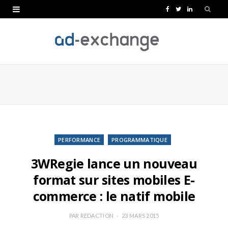
F
T
L
a
w
i
c
i
n
e
t
k
b
t
e
o
e
d
o
r
I
k
n
PERFORMANCE
PROGRAMMATIQUE
3WRegie lance un nouveau
format sur sites mobiles E-
commerce : le natif mobile
PAR
REDACTION
23 MARS 2015