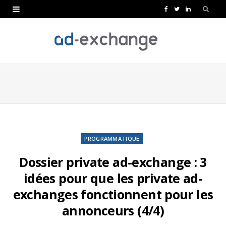
F
T
L
a
w
i
c
i
n
e
t
k
b
t
e
o
e
d
o
r
I
k
n
PROGRAMMATIQUE
Dossier private ad-exchange : 3
idées pour que les private ad-
exchanges fonctionnent pour les
annonceurs (4/4)