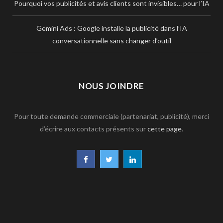
Pourquoi vos publicités et avis clients sont invisibles… pour l’IA
Gemini Ads : Google installe la publicité dans l’IA
conversationnelle sans changer d’outil
NOUS JOINDRE
Pour toute demande commerciale (partenariat, publicité), merci
d’écrire aux contacts présents sur
cette page
.
F
T
L
a
w
i
c
i
n
e
t
k