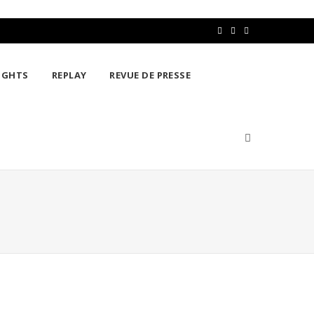
F
T
L
a
w
i
IGHTS
REPLAY
REVUE DE PRESSE
c
i
n
e
t
k
b
t
e
o
e
d
o
r
I
k
n