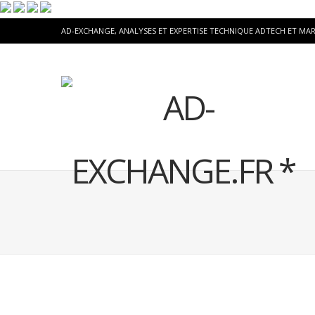
AD-EXCHANGE, ANALYSES ET EXPERTISE TECHNIQUE ADTECH ET MA