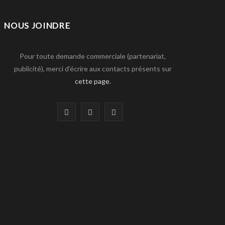
NOUS JOINDRE
Pour toute demande commerciale (partenariat,
publicité), merci d’écrire aux contacts présents sur
cette page
.
F
T
L
a
w
i
c
i
n
e
t
k
b
t
e
o
e
d
o
r
I