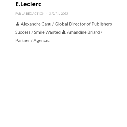
E.Leclerc
PAR
LA RÉDACTION
3 AVRIL 2025
👤 Alexandre Canu / Global Director of Publishers
Success / Smile Wanted 👤 Amandine Briard /
Partner / Agence…