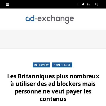
F
T
L
a
w
i
c
i
n
e
t
k
b
t
e
o
e
d
o
r
I
k
n
INTERVIEW
NON CLASSÉ
Les Britanniques plus nombreux
à utiliser des ad blockers mais
personne ne veut payer les
contenus