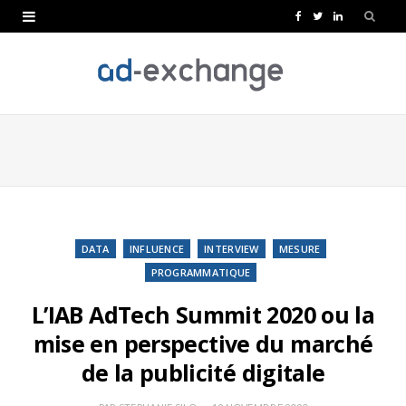
F
T
L
a
w
i
c
i
n
e
t
k
b
t
e
o
e
d
o
r
I
k
n
DATA
INFLUENCE
INTERVIEW
MESURE
PROGRAMMATIQUE
L’IAB AdTech Summit 2020 ou la
mise en perspective du marché
de la publicité digitale