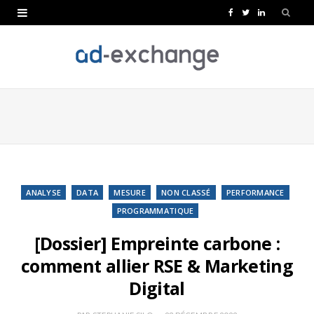
F
T
L
a
w
i
c
i
n
e
t
k
b
t
e
o
e
d
o
r
I
k
n
ANALYSE
DATA
MESURE
NON CLASSÉ
PERFORMANCE
PROGRAMMATIQUE
[Dossier] Empreinte carbone :
comment allier RSE & Marketing
Digital