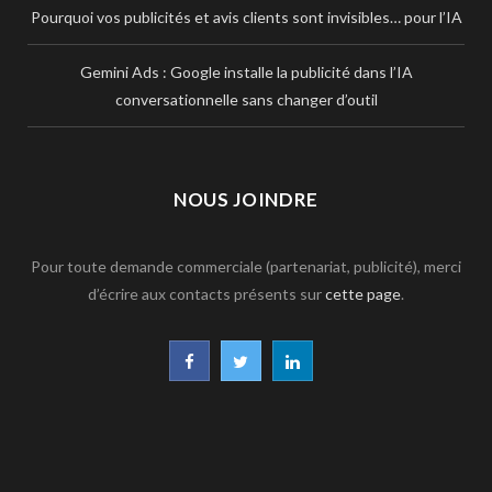
Pourquoi vos publicités et avis clients sont invisibles… pour l’IA
Gemini Ads : Google installe la publicité dans l’IA
conversationnelle sans changer d’outil
NOUS JOINDRE
Pour toute demande commerciale (partenariat, publicité), merci
d’écrire aux contacts présents sur
cette page
.
F
T
L
a
w
i
c
i
n
e
t
k