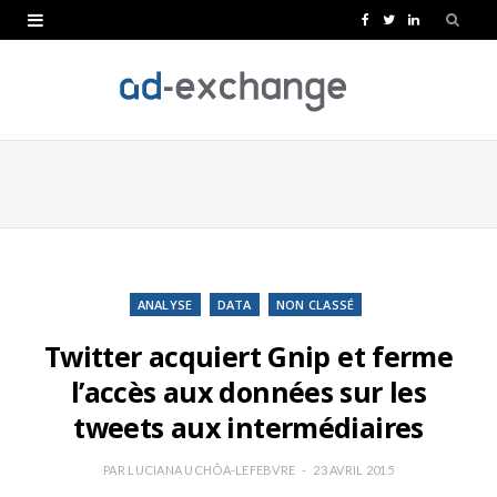
F
T
L
a
w
i
c
i
n
e
t
k
b
t
e
o
e
d
o
r
I
k
n
ANALYSE
DATA
NON CLASSÉ
Twitter acquiert Gnip et ferme
l’accès aux données sur les
tweets aux intermédiaires
PAR
LUCIANA UCHÔA-LEFEBVRE
23 AVRIL 2015