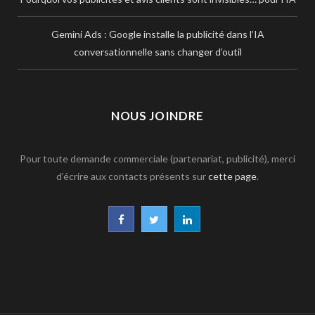
Gemini Ads : Google installe la publicité dans l’IA
conversationnelle sans changer d’outil
NOUS JOINDRE
Pour toute demande commerciale (partenariat, publicité), merci
d’écrire aux contacts présents sur
cette page
.
F
T
L
a
w
i
c
i
n
e
t
k