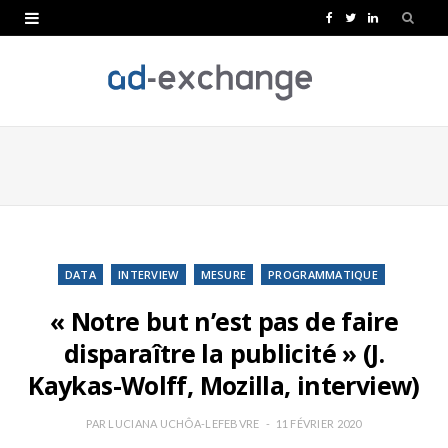
F
T
L
a
w
i
c
i
n
e
t
k
b
t
e
o
e
d
o
r
I
k
n
DATA
INTERVIEW
MESURE
PROGRAMMATIQUE
« Notre but n’est pas de faire
disparaître la publicité » (J.
Kaykas-Wolff, Mozilla, interview)
PAR
LUCIANA UCHÔA-LEFEBVRE
11 FÉVRIER 2020